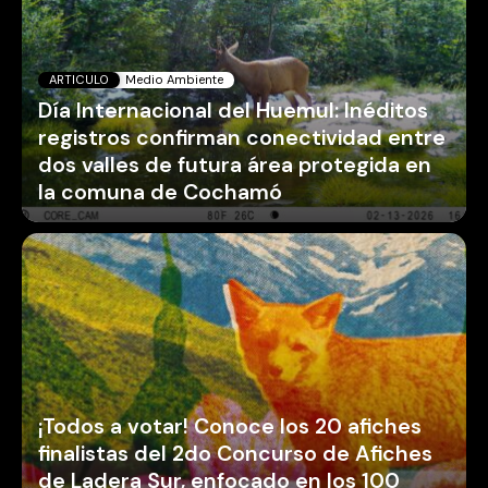
ARTICULO
Medio Ambiente
Día Internacional del Huemul: Inéditos
registros confirman conectividad entre
dos valles de futura área protegida en
la comuna de Cochamó
¡Todos a votar! Conoce los 20 afiches
finalistas del 2do Concurso de Afiches
de Ladera Sur, enfocado en los 100