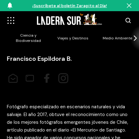
¡Suscríbete al boletín Zarapito al Día!
Ciencia y
Viajes y Destinos
Medio Ambiente
Biodiversidad
Francisco Espildora B.
info@franciscoespildora.com
http://www.franciscoespildora.com
https://www.facebook.com/fespildorafotograf
https://www.instagram.com/franciscoe
Fotógrafo especializado en escenarios naturales y vida
salvaje. El año 2017, obtuve el reconocimiento como uno
de los mejores fotógrafos emergentes jóvenes de Chile,
artículo publicado en el diario «El Mercurio» de Santiago.
He sido ganador de varios concursos nacionales y he