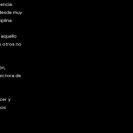
encia.
é desde muy
plina.
 aquello
s otros no
ón,
rectora de
cer y
mos