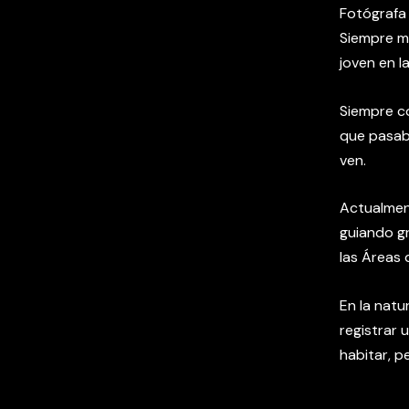
Fotógrafa 
Siempre me
joven en l
Siempre co
que pasaba
ven.
Actualmen
guiando g
las Áreas
En la natu
registrar 
habitar, p