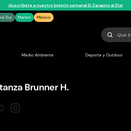
¡Suscríbete a nuestro boletín semanal El Zarapito al Día!
era Sur
Market
México
Qué
buscas
Medio Ambiente
Deporte y Outdoor
tanza Brunner H.
natphoto.cl
tp://www.natphoto.cl
https://www.instagram.com/contibrunnerphoto/