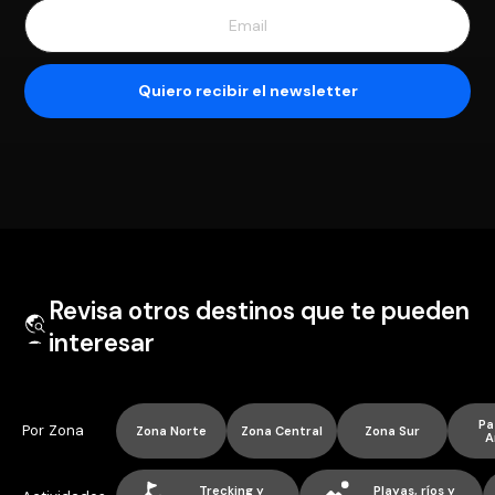
Revisa otros destinos que te pueden
interesar
Pa
Por Zona
Zona Norte
Zona Central
Zona Sur
A
Trecking y
Playas, ríos y