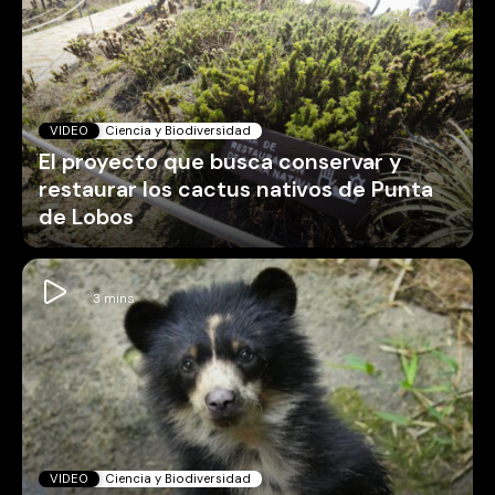
VIDEO
Ciencia y Biodiversidad
El proyecto que busca conservar y
restaurar los cactus nativos de Punta
de Lobos
VIDEO
Ciencia y Biodiversidad