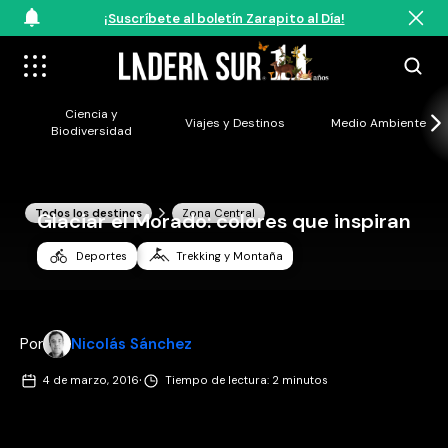
¡Suscríbete al boletín Zarapito al Día!
Ciencia y
Viajes y Destinos
Medio Ambiente
Biodiversidad
Todos los destinos
Zona Central
Glaciar el Morado: colores que inspiran
Deportes
Trekking y Montaña
Por
Nicolás Sánchez
·
4 de marzo, 2016
Tiempo de lectura: 2 minutos