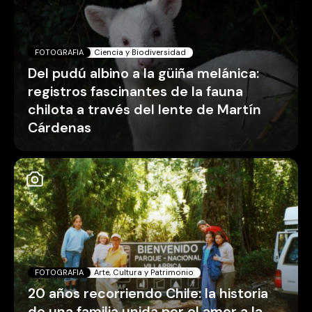
FOTOGRAFIA
Ciencia y Biodiversidad
Del pudú albino a la güiña melánica:
registros fascinantes de la fauna
chilota a través del lente de Martín
Cárdenas
FOTOGRAFIA
Arte, Cultura y Patrimonio
20 años recorriendo Chile: la historia
de una familia unida por el amor a la