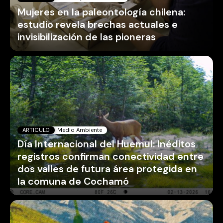
Mujeres en la paleontología chilena:
estudio revela brechas actuales e
invisibilización de las pioneras
ARTICULO
Medio Ambiente
Día Internacional del Huemul: Inéditos
registros confirman conectividad entre
dos valles de futura área protegida en
la comuna de Cochamó