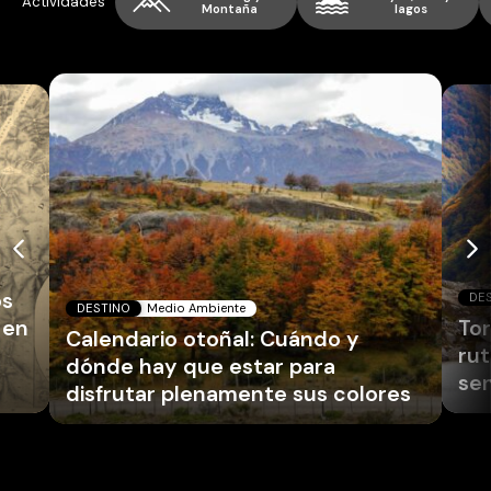
Actividades
Montaña
lagos
os
DE
DESTINO
Medio Ambiente
 en
Tor
Calendario otoñal: Cuándo y
rut
dónde hay que estar para
se
disfrutar plenamente sus colores