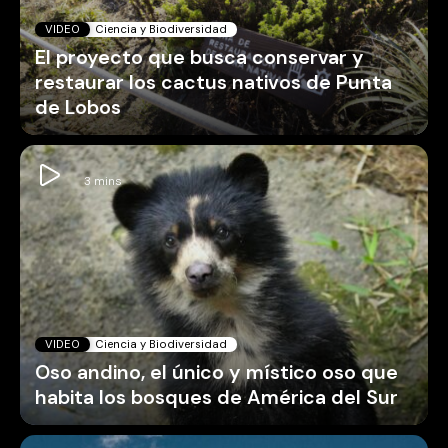
VIDEO
Ciencia y Biodiversidad
El proyecto que busca conservar y
restaurar los cactus nativos de Punta
de Lobos
VIDEO
Ciencia y Biodiversidad
Oso andino, el único y místico oso que
habita los bosques de América del Sur