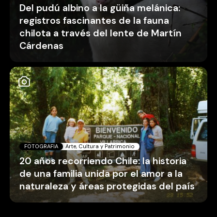
Del pudú albino a la güiña melánica:
registros fascinantes de la fauna
chilota a través del lente de Martín
Cárdenas
FOTOGRAFIA
Arte, Cultura y Patrimonio
20 años recorriendo Chile: la historia
de una familia unida por el amor a la
naturaleza y áreas protegidas del país