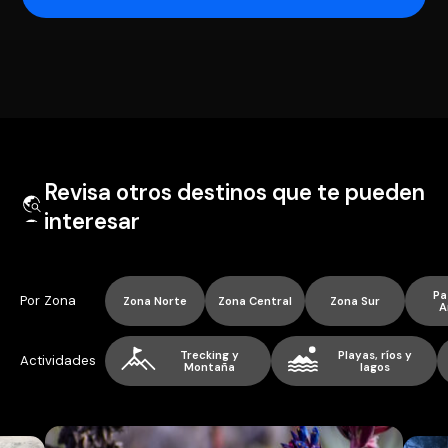
Revisa otros destinos que te pueden
interesar
Pa
Por Zona
Zona Norte
Zona Central
Zona Sur
A
Trecking y
Playas, ríos y
Actividades
Montaña
lagos