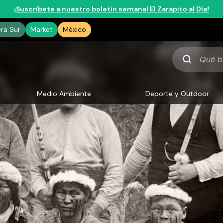
¡Suscríbete a nuestro boletín semanal El Zarapito al Día!
era Sur
Market
México
Qué
buscas
Medio Ambiente
Deporte y Outdoor