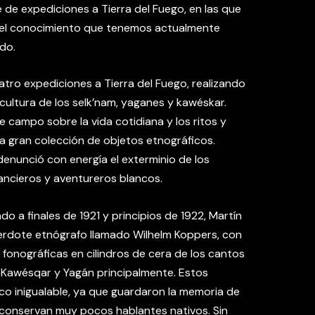
ie de expediciones a Tierra del Fuego, en las que
del conocimiento que tenemos actualmente
do.
atro expediciones a Tierra del Fuego, realizando
cultura de los selk’nam, yaganes y kawéskar.
 campo sobre la vida cotidiana y los ritos y
a gran colección de objetos etnográficos.
denunció con energía el exterminio de los
ancieros y aventureros blancos.
ado a finales de 1921 y principios de 1922, Martín
rdote etnógrafo llamado Wilhelm Koppers, con
 fonográficas en cilindros de cera de los cantos
s Kawésqar y Yagán principalmente. Estos
ico inigualable, ya que guardaron la memoria de
 conservan muy pocos hablantes nativos. Sin