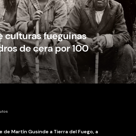
 culturas fueguinas
dros de cera por 100
nutos
je de Martín Gusinde a Tierra del Fuego, a