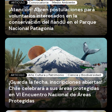
ARTICULO
Convocatoria
Medio Ambiente
¡Atención! Abren postulaciones para
voluntarios interesados en la
conservación del ñandú en el Parque
Nacional Patagonia
ARTICULO
Arte, Cultura y Patrimonio
Ciencia y Biodiversidad
¡Guarda la fecha, inscripciones abiertas!
Chile celebrará a sus áreas protegidas
en VI Encuentro Nacional de Áreas
Protegidas