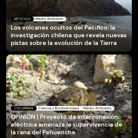
ARTICULO
Medio Ambiente
Los volcanes ocultos del Pacífico: la
investigación chilena que revela nuevas
pistas sobre la evolución de la Tierra
COLUMNAS
Ciencia y Biodiversidad
Medio Ambiente
OPINIÓN | Proyecto de interconexión
eléctrica amenaza la supervivencia de
la rana del Pehuenche