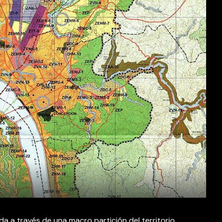
n
 da a través de una macro partición del territorio