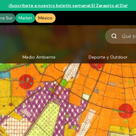
¡Suscríbete a nuestro boletín semanal El Zarapito al Día!
era Sur
Market
México
Qué
buscas
Medio Ambiente
Deporte y Outdoor