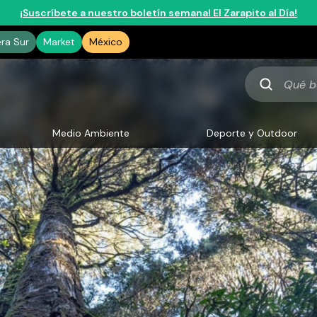
¡Suscríbete a nuestro boletín semanal El Zarapito al Día!
era Sur
Market
México
Qué
buscas
Medio Ambiente
Deporte y Outdoor