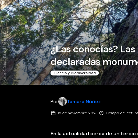
Alerce. Créditos: Eduardo Schmecda
¿Las conocías? Las 
declaradas monume
Ciencia y Biodiversidad
Por
Tamara Núñez
·
15 de noviembre, 2023
Tiempo de lectura
En la actualidad cerca de un tercio 