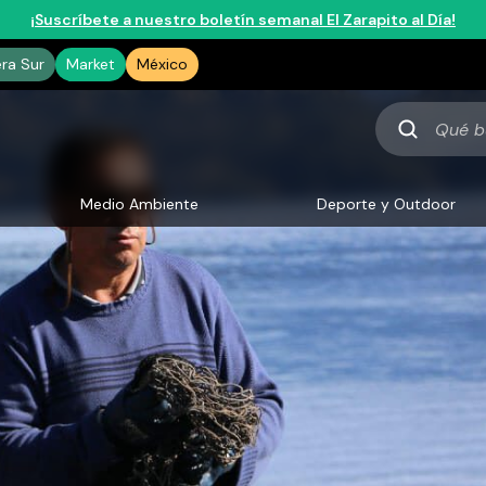
¡Suscríbete a nuestro boletín semanal El Zarapito al Día!
era Sur
Market
México
Qué
buscas
Medio Ambiente
Deporte y Outdoor