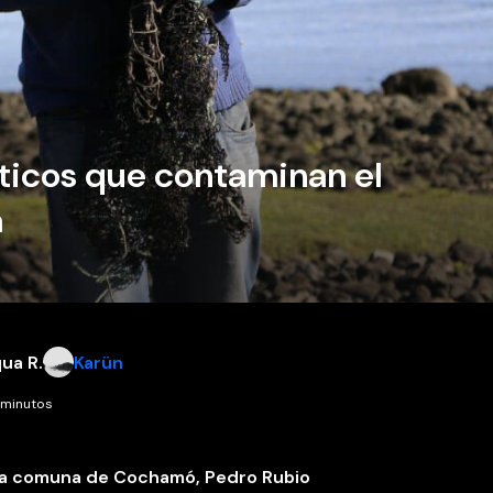
ásticos que contaminan el
a
ua R.
Karün
 minutos
n la comuna de Cochamó, Pedro Rubio