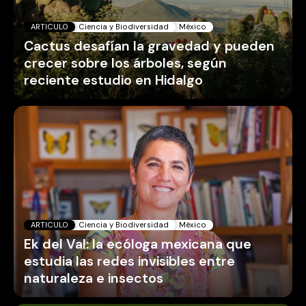
ARTICULO
Ciencia y Biodiversidad
México
Cactus desafían la gravedad y pueden
crecer sobre los árboles, según
reciente estudio en Hidalgo
ARTICULO
Ciencia y Biodiversidad
México
Ek del Val: la ecóloga mexicana que
estudia las redes invisibles entre
naturaleza e insectos