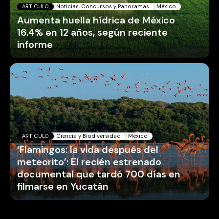
ARTICULO
Noticias, Concursos y Panoramas
México
Aumenta huella hídrica de México
16.4% en 12 años, según reciente
informe
ARTICULO
Ciencia y Biodiversidad
México
‘Flamingos: la vida después del
meteorito’: El recién estrenado
documental que tardó 700 días en
filmarse en Yucatán