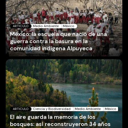
ARTICULO
Medio Ambiente
México
México: la escuela que nació de una
guerra contra la basura en la
comunidad indígena Alpuyeca
ARTICULO
Ciencia y Biodiversidad
Medio Ambiente
México
El aire guarda la memoria de los
bosques: así reconstruyeron 34 años