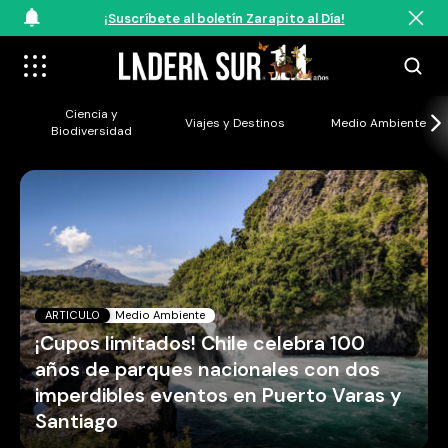
¡Suscríbete al boletín Zarapito al Día!
Ciencia y
Viajes y Destinos
Medio Ambiente
Biodiversidad
ARTICULO
Medio Ambiente
¡Cupos limitados! Chile celebra 100
años de parques nacionales con dos
imperdibles eventos en Puerto Varas y
Santiago