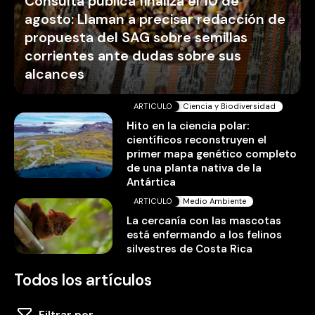
Consulta pública finaliza el 10 de
agosto: Llaman a precisar redacción de
propuesta del SAG sobre semillas
corrientes ante dudas sobre sus
alcances
ARTICULO
Ciencia y Biodiversidad
Hito en la ciencia polar:
científicos reconstruyen el
primer mapa genético completo
de una planta nativa de la
Antártica
ARTICULO
Medio Ambiente
La cercanía con las mascotas
está enfermando a los felinos
silvestres de Costa Rica
Todos los artículos
Filtrar por