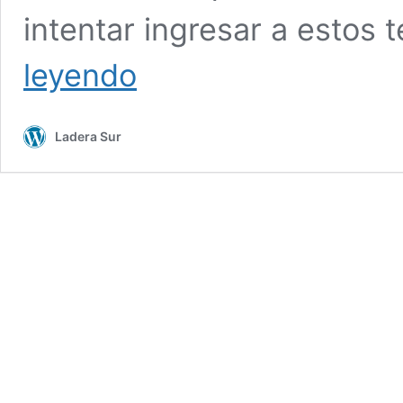
intentar ingresar a estos 
La
leyendo
letra
chica
del
Ladera Sur
proyecto
de
ley
de
acceso
a
la
montaña